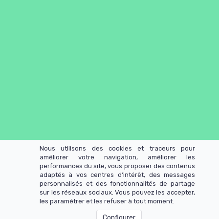
Nous utilisons des cookies et traceurs pour
améliorer votre navigation, améliorer les
Pour contacter David :
davidhabasque@force-
performances du site, vous proposer des contenus
developpement.com
adaptés à vos centres d’intérêt, des messages
politique de confidentialité
mentions légales
personnalisés et des fonctionnalités de partage
David Habasque force et développement
sur les réseaux sociaux. Vous pouvez les accepter,
© Tous droits réservés - 2019
les paramétrer et les refuser à tout moment.
Configurer