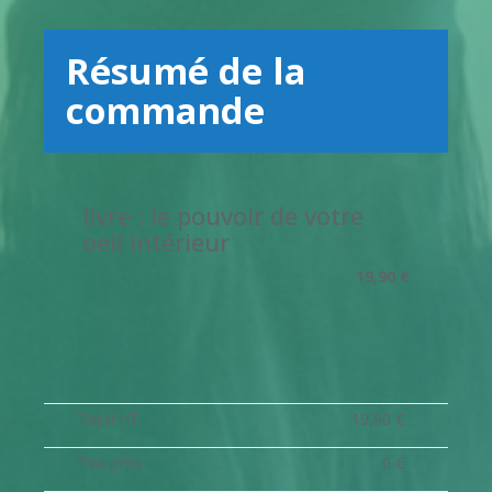
Résumé de la
commande
livre : le pouvoir de votre
oeil intérieur
19,90 €
Total HT
19,90 €
TVA (0%)
0 €